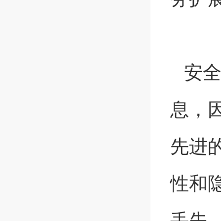
安
息，
先进
性和
丢失