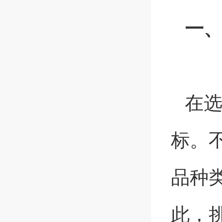
一
在
标。
品种
此，