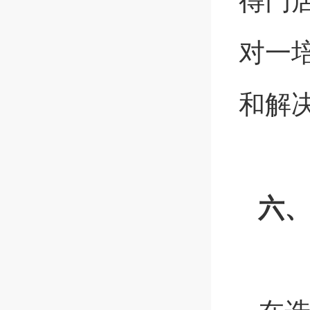
得门
对一
和解
六