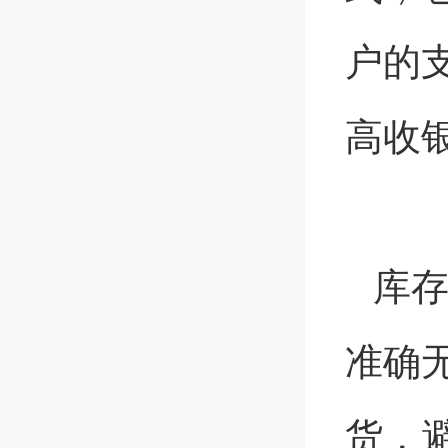
户的
高收
库
准确
货，