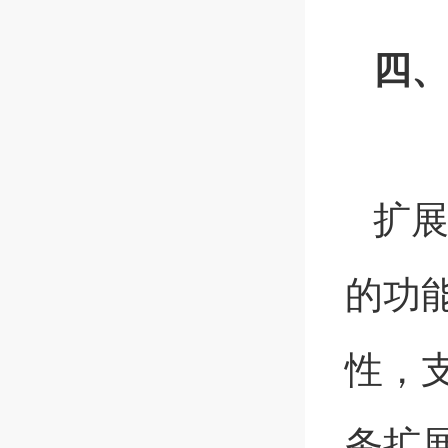
四
扩
的功
性，
务扩