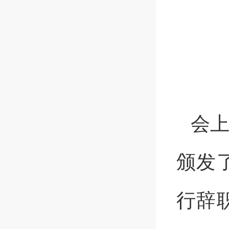
会
颁发
行辞