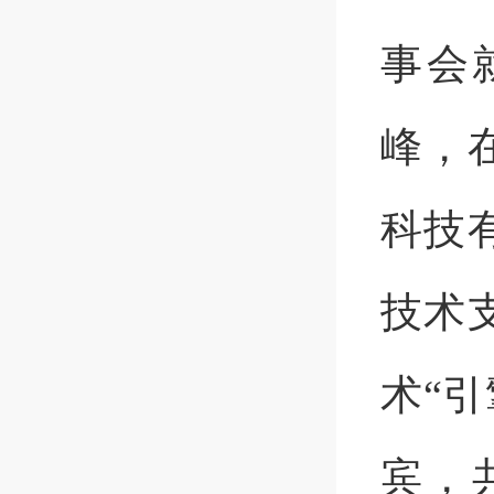
事会
峰，
科技
技术
术
“
引
宾，