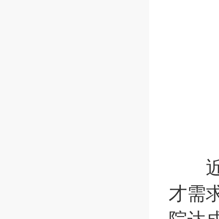
近年
才需